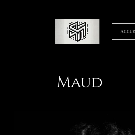
Accue
Maud